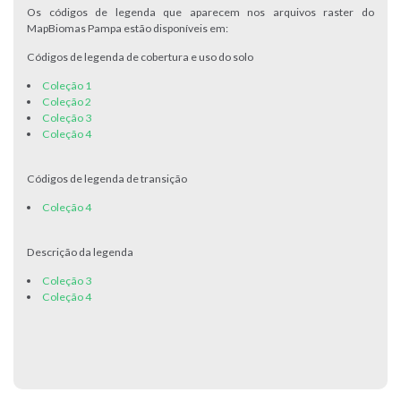
Os códigos de legenda que aparecem nos arquivos raster do
MapBiomas Pampa estão disponíveis em:
Códigos de legenda de cobertura e uso do solo
Coleção 1
Coleção 2
Coleção 3
Coleção 4
Códigos de legenda de transição
Coleção 4
Descrição da legenda
Coleção 3
Coleção 4