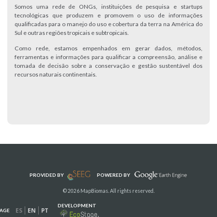
Somos uma rede de ONGs, instituições de pesquisa e startups
tecnológicas que produzem e promovem o uso de informações
qualificadas para o manejo do uso e cobertura da terra na América do
Sul e outras regiões tropicais e subtropicais.
Como rede, estamos empenhados em gerar dados, métodos,
ferramentas e informações para qualificar a compreensão, análise e
tomada de decisão sobre a conservação e gestão sustentável dos
recursos naturais continentais.
PROVIDED BY
POWERED BY
© 2026 MapBiomas. All rights reserved.
DEVELOPMENT
ES
EN
PT
AGE