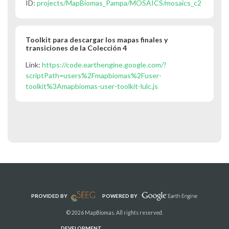
ID:
projects/MapBiomas_Pampa/MOSAICS/mosaics_c2
Toolkit para descargar los mapas finales y
transiciones de la Colección 4
Link:
https://code.earthengine.google.com/?
scriptPath=users%2Fmapbiomas%2Fuser-
toolkit%3Amapbiomas-user-toolkit-lulc.js
PROVIDED BY
POWERED BY
© 2026 MapBiomas. All rights reserved.
DEVELOPMENT