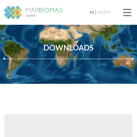
ES
EN
PT
DOWNLOADS