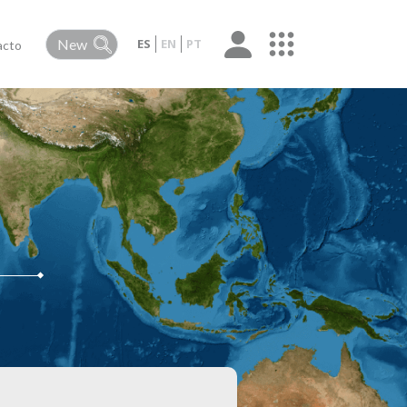
ES
EN
PT
acto