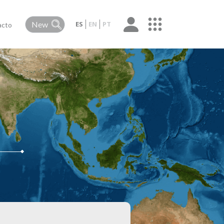
ES
EN
PT
acto