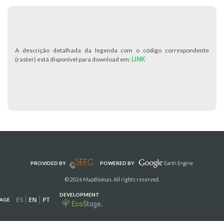
A descrição detalhada da legenda com o código correspondente
(raster) está disponível para download em:
LINK
PROVIDED BY
POWERED BY
© 2026 MapBiomas. All rights reserved.
DEVELOPMENT
ES
EN
PT
AGE