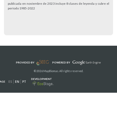
publicada en noviembre de 2023 incluye 8 clases de leyenda y cubre el
período 1985-2022
PROVIDED BY
POWERED BY
© 2026 MapBiomas. All rights reserved.
DEVELOPMENT
ES
EN
PT
AGE