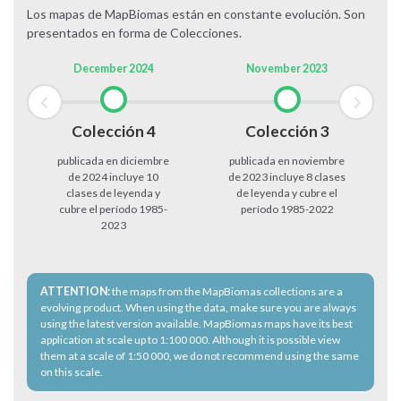
Los mapas de MapBiomas están en constante evolución. Son
presentados en forma de Colecciones.
December 2024
November 2023
Colección 4
Colección 3
publicada en diciembre
publicada en noviembre
de 2024 incluye 10
de 2023 incluye 8 clases
clases de leyenda y
de leyenda y cubre el
cubre el período 1985-
período 1985-2022
2023
ATTENTION:
the maps from the MapBiomas collections are a
evolving product. When using the data, make sure you are always
using the latest version available. MapBiomas maps have its best
application at scale up to 1:100 000. Although it is possible view
them at a scale of 1:50 000, we do not recommend using the same
on this scale.